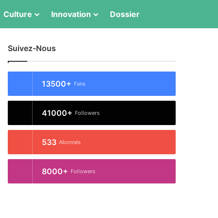
Culture
Innovation
Dossier
Switch skin
Rechercher
Suivez-Nous
13500+
Fans
41000+
Followers
533
Abonnés
8000+
Followers