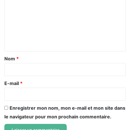
o
m
m
e
n
t
a
Nom
*
i
r
e
E-mail
*
*
Enregistrer mon nom, mon e-mail et mon site dans
le navigateur pour mon prochain commentaire.