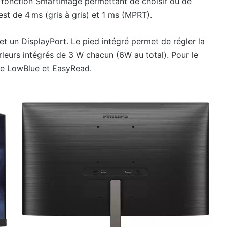
a fonction SmartImage permettant de choisir ou de
est de 4 ms (gris à gris) et 1 ms (MPRT).
t un DisplayPort. Le pied intégré permet de régler la
leurs intégrés de 3 W chacun (6W au total). Pour le
de LowBlue et EasyRead.