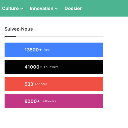
Switch skin
Rechercher
Culture
Innovation
Dossier
Suivez-Nous
13500+
Fans
41000+
Followers
533
Abonnés
8000+
Followers