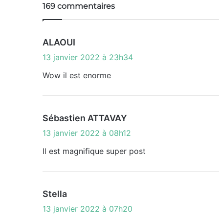
169 commentaires
d
ALAOUI
i
13 janvier 2022 à 23h34
t
Wow il est enorme
:
d
Sébastien ATTAVAY
i
13 janvier 2022 à 08h12
t
Il est magnifique super post
:
d
Stella
i
13 janvier 2022 à 07h20