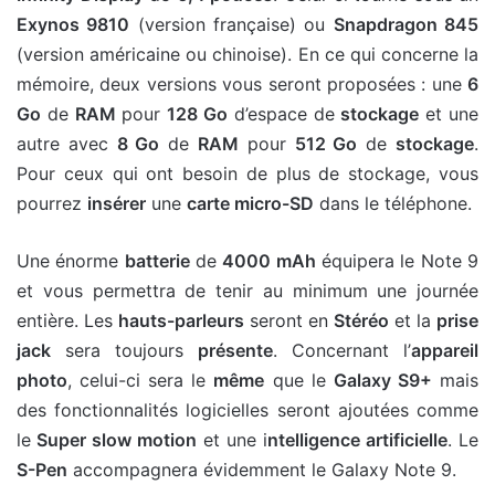
Exynos 9810
(version française) ou
Snapdragon 845
(version américaine ou chinoise). En ce qui concerne la
mémoire, deux versions vous seront proposées : une
6
Go
de
RAM
pour
128 Go
d’espace de
stockage
et une
autre avec
8 Go
de
RAM
pour
512 Go
de
stockage
.
Pour ceux qui ont besoin de plus de stockage, vous
pourrez
insérer
une
carte micro-SD
dans le téléphone.
Une énorme
batterie
de
4000 mAh
équipera le Note 9
et vous permettra de tenir au minimum une journée
entière. Les
hauts-parleurs
seront en
Stéréo
et la
prise
jack
sera toujours
présente
. Concernant l’
appareil
photo
, celui-ci sera le
même
que le
Galaxy S9+
mais
des fonctionnalités logicielles seront ajoutées comme
le
Super slow motion
et une i
ntelligence artificielle
. Le
S-Pen
accompagnera évidemment le Galaxy Note 9.