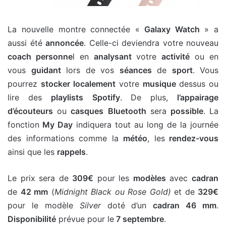
La nouvelle montre connectée
«
Galaxy Watch
» a
aussi été
annoncée
. Celle-ci deviendra votre nouveau
coach personne
l en
analysant
votre
activité
ou en
vous
guidant
lors de vos
séances
de
sport
. Vous
pourrez
stocker
localement
votre
musique
dessus ou
lire des
playlists
Spotify
. De plus,
l’appairage
d’écouteurs
ou
casques
Bluetooth
sera
possible
. La
fonction
My Day
indiquera tout au long de la journée
des informations comme la
météo
, les
rendez-vous
ainsi que les
rappels
.
Le prix sera de
309€
pour les
modèles
avec
cadran
de
42 mm
(
Midnight Black ou Rose Gold)
et de
329€
pour le modèle
Silver
doté d’un
cadran 46 mm
.
Disponibilité
prévue pour le
7 septembre
.