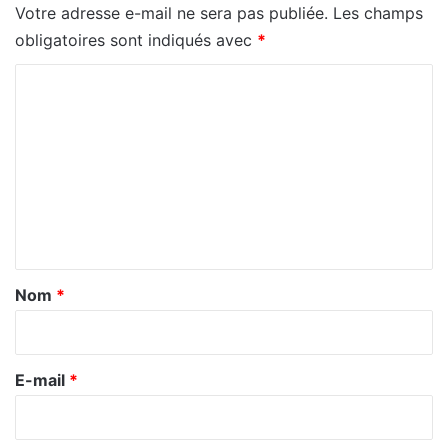
Votre adresse e-mail ne sera pas publiée.
Les champs
obligatoires sont indiqués avec
*
C
o
m
m
e
n
t
a
Nom
*
i
r
e
E-mail
*
*