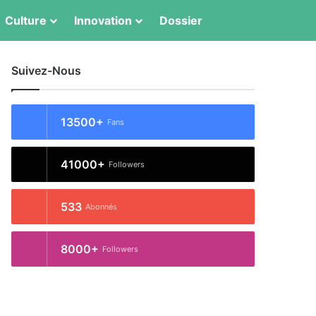
Switch skin
Rechercher
Culture
Innovation
Dossier
Suivez-Nous
13500+
Fans
41000+
Followers
533
Abonnés
8000+
Followers