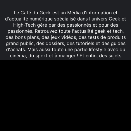
Le Café du Geek est un Média d'information et
d'actualité numérique spécialisé dans l'univers Geek et
High-Tech géré par des passionnés et pour des
passionnés. Retrouvez toute l'actualité geek et tech,
des bons plans, des jeux vidéos, des tests de produits
grand public, des dossiers, des tutoriels et des guides
d'achats. Mais aussi toute une partie lifestyle avec du
cinéma, du sport et à manger ! Et enfin, des sujets
innovations avec des rencontres de startups
innovantes !
Facebook
X
Linkedin
YouTube
Instagram
B
r
© 2026 Tous droits réservés | Le Café du Geek -
e
LCDG
h
Mentions légales
d