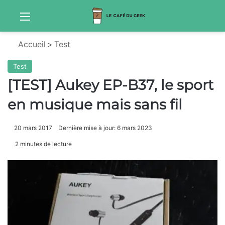
Menu
S
Accueil
>
Test
Test
[TEST] Aukey EP-B37, le sport
en musique mais sans fil
20 mars 2017
Dernière mise à jour: 6 mars 2023
2 minutes de lecture