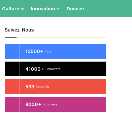
Culture
Innovation
Dossier
Switch skin
Rechercher
Suivez-Nous
13500+
Fans
41000+
Followers
533
Abonnés
8000+
Followers