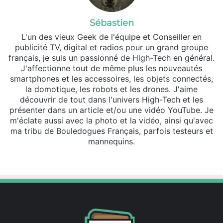
Sébastien
L'un des vieux Geek de l'équipe et Conseiller en
publicité TV, digital et radios pour un grand groupe
français, je suis un passionné de High-Tech en général.
J'affectionne tout de même plus les nouveautés
smartphones et les accessoires, les objets connectés,
la domotique, les robots et les drones. J'aime
découvrir de tout dans l'univers High-Tech et les
présenter dans un article et/ou une vidéo YouTube. Je
m'éclate aussi avec la photo et la vidéo, ainsi qu'avec
ma tribu de Bouledogues Français, parfois testeurs et
mannequins.
Fa
X
Lin
Yo
ce
ke
uT
bo
din
ub
ok
e