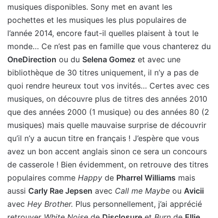
musiques disponibles. Sony met en avant les
pochettes et les musiques les plus populaires de
l’année 2014, encore faut-il quelles plaisent à tout le
monde… Ce n’est pas en famille que vous chanterez du
OneDirection
ou du
Selena Gomez
et avec une
bibliothèque de 30 titres uniquement, il n’y a pas de
quoi rendre heureux tout vos invités… Certes avec ces
musiques, on découvre plus de titres des années 2010
que des années 2000 (1 musique) ou des années 80 (2
musiques) mais quelle mauvaise surprise de découvrir
qu’il n’y a aucun titre en français ! J’espère que vous
avez un bon accent anglais sinon ce sera un concours
de casserole ! Bien évidemment, on retrouve des titres
populaires comme
Happy
de
Pharrel Williams
mais
aussi
Carly Rae Jepsen
avec
Call me Maybe
ou
Avicii
avec
Hey Brother.
Plus personnellement, j’ai apprécié
retrouver
White Noise
de
Disclosure
et
Burn
de
Ellie