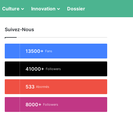
Culture
Innovation
Dossier
Switch skin
Rechercher
Suivez-Nous
13500+
Fans
41000+
Followers
533
Abonnés
8000+
Followers