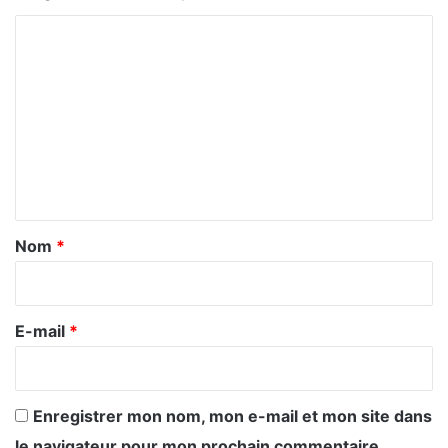
C
o
m
m
e
n
t
a
Nom
*
i
r
e
E-mail
*
*
Enregistrer mon nom, mon e-mail et mon site dans
le navigateur pour mon prochain commentaire.