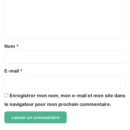
m
m
e
n
t
a
Nom
*
i
r
e
E-mail
*
*
Enregistrer mon nom, mon e-mail et mon site dans
le navigateur pour mon prochain commentaire.