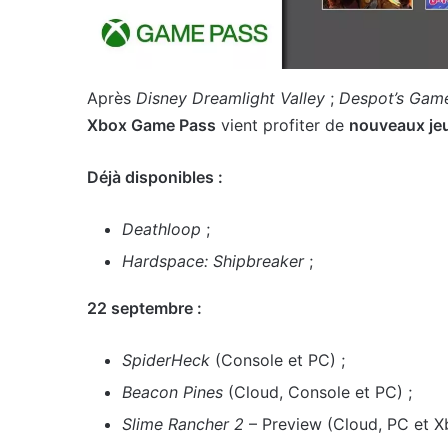
Après
Disney Dreamlight Valley
;
Despot’s Gam
Xbox Game Pass
vient profiter de
nouveaux je
Déjà disponibles :
Deathloop
;
Hardspace: Shipbreaker
;
22 septembre :
SpiderHeck
(Console et PC) ;
Beacon Pines
(Cloud, Console et PC) ;
Slime Rancher 2
– Preview (Cloud, PC et Xb