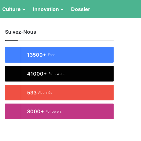
Switch skin
Rechercher
Culture
Innovation
Dossier
Suivez-Nous
13500+
Fans
41000+
Followers
533
Abonnés
8000+
Followers