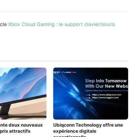
icle
Xbox Cloud Gaming : le support clavier/souris
ente deux nouveaux
Ubiqconn Technology offre une
prix attractifs
expérience digitale