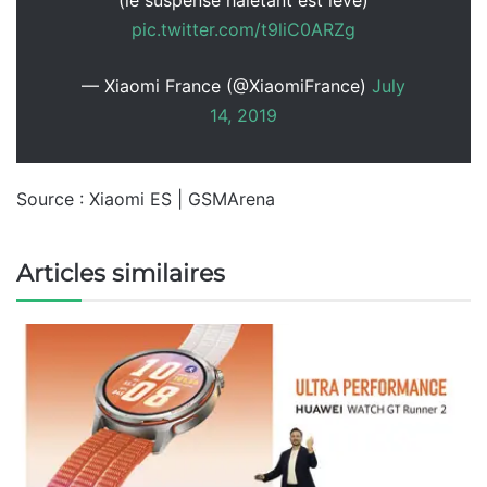
pic.twitter.com/t9liC0ARZg
— Xiaomi France (@XiaomiFrance)
July
14, 2019
Source : Xiaomi ES | GSMArena
Articles similaires