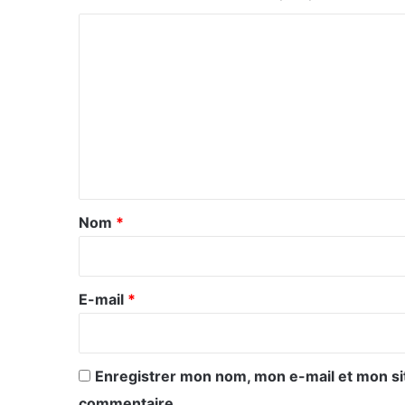
C
o
m
m
e
n
t
a
Nom
*
i
r
e
E-mail
*
*
Enregistrer mon nom, mon e-mail et mon si
commentaire.