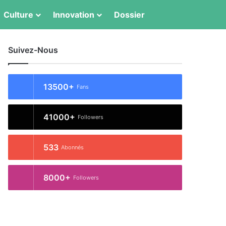
Switch skin
Rechercher
Culture
Innovation
Dossier
Suivez-Nous
13500+
Fans
41000+
Followers
533
Abonnés
8000+
Followers