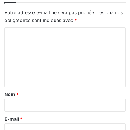
Votre adresse e-mail ne sera pas publiée.
Les champs
obligatoires sont indiqués avec
*
C
o
m
m
e
n
t
a
Nom
*
i
r
e
E-mail
*
*