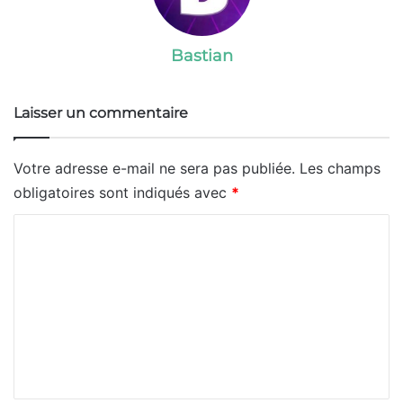
Bastian
Laisser un commentaire
Votre adresse e-mail ne sera pas publiée.
Les champs
obligatoires sont indiqués avec
*
C
o
m
m
e
n
t