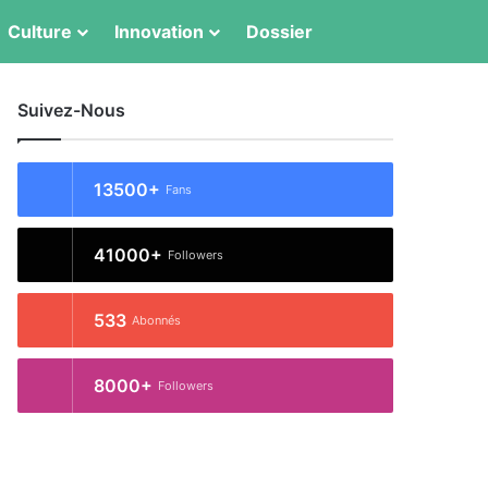
Switch skin
Rechercher
Culture
Innovation
Dossier
Suivez-Nous
13500+
Fans
41000+
Followers
533
Abonnés
8000+
Followers