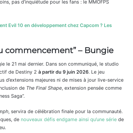
ns, pas d’inquiétude pour les fans : le MMOFPS
dent Evil 10 en développement chez Capcom ? Les
eau commencement” – Bungie
e le 21 mai dernier. Dans son communiqué, le studio
actif de Destiny 2
à partir du 9 juin 2026
. Le jeu
us d’extensions majeures ni de mises à jour live-service
onclusion de
The Final Shape
, extension pensée comme
kness Saga”.
umph
, servira de célébration finale pour la communauté.
iques, de
nouveaux défis endgame ainsi qu’une série
de
eu.