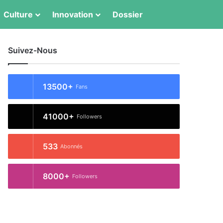
Switch skin
Rechercher
Culture
Innovation
Dossier
Suivez-Nous
13500+
Fans
41000+
Followers
533
Abonnés
8000+
Followers