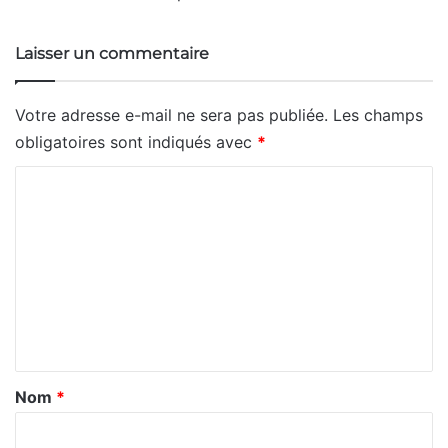
Laisser un commentaire
Votre adresse e-mail ne sera pas publiée.
Les champs
obligatoires sont indiqués avec
*
C
o
m
m
e
n
t
a
Nom
*
i