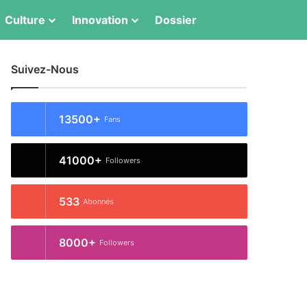
Culture
Innovation
Dossier
Switch skin
Rechercher
Suivez-Nous
13500+
Fans
41000+
Followers
533
Abonnés
8000+
Followers