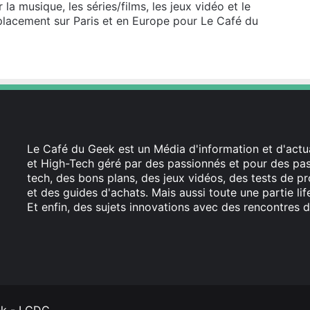
a musique, les séries/films, les jeux vidéo et le
placement sur Paris et en Europe pour Le Café du
Le Café du Geek est un Média d'information et d'actua
et High-Tech géré par des passionnés et pour des pass
tech, des bons plans, des jeux vidéos, des tests de pr
et des guides d'achats. Mais aussi toute une partie li
Et enfin, des sujets innovations avec des rencontres d
Facebook
X
Linkedin
YouTube
Instagram