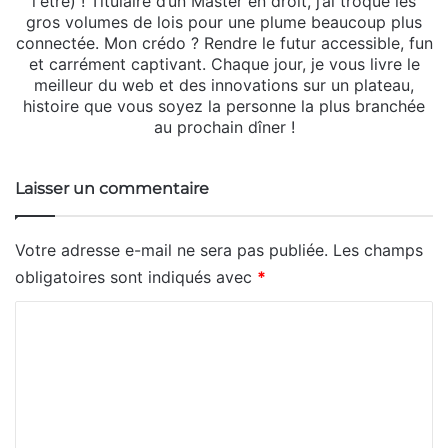
l'être) ! Titulaire d’un Master en droit, j’ai troqué les
gros volumes de lois pour une plume beaucoup plus
connectée. Mon crédo ? Rendre le futur accessible, fun
et carrément captivant. Chaque jour, je vous livre le
meilleur du web et des innovations sur un plateau,
histoire que vous soyez la personne la plus branchée
au prochain dîner !
Laisser un commentaire
Votre adresse e-mail ne sera pas publiée.
Les champs
obligatoires sont indiqués avec
*
C
o
m
m
e