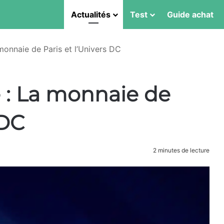
Actualités
Test
Guide achat
monnaie de Paris et l’Univers DC
e : La monnaie de
 DC
2 minutes de lecture