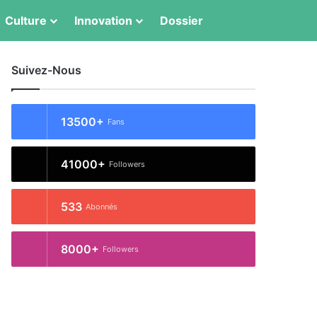
Switch skin
Rechercher
Culture
Innovation
Dossier
Suivez-Nous
13500+
Fans
41000+
Followers
533
Abonnés
8000+
Followers