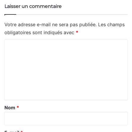
Laisser un commentaire
Votre adresse e-mail ne sera pas publiée.
Les champs
obligatoires sont indiqués avec
*
C
o
m
m
e
n
t
a
Nom
*
i
r