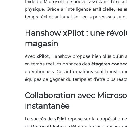
l’aide de Microsoft, ce nouvel assistant d’exéc
physique. Grâce à l’intelligence artificielle, le
temps réel et automatiser leurs processus au qu
Hanshow xPilot : une révolu
magasin
Avec
xPilot
, Hanshow propose bien plus qu’un si
en temps réel les données des
étagères conne
opérationnels. Ces informations sont transform
équipes de gagner du temps et d’être plus réact
Collaboration avec Microsof
instantanée
Le succès de
xPilot
repose sur la coopération 
et
Microsoft Fabric
, xPilot unifie les données