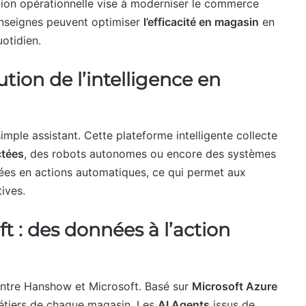
ution opérationnelle vise à moderniser le commerce
s enseignes peuvent optimiser
l’efficacité en magasin
en
otidien.
tion de l’intelligence en
mple assistant. Cette plateforme intelligente collecte
ctées
, des robots autonomes ou encore des systèmes
ées en actions automatiques, ce qui permet aux
ives.
t : des données à l’action
entre Hanshow et Microsoft. Basé sur
Microsoft Azure
 métiers de chaque magasin. Les
AI Agents
issus de