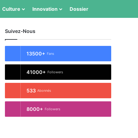
Switch skin
Rechercher
Culture
Innovation
Dossier
Suivez-Nous
13500+
Fans
41000+
Followers
533
Abonnés
8000+
Followers