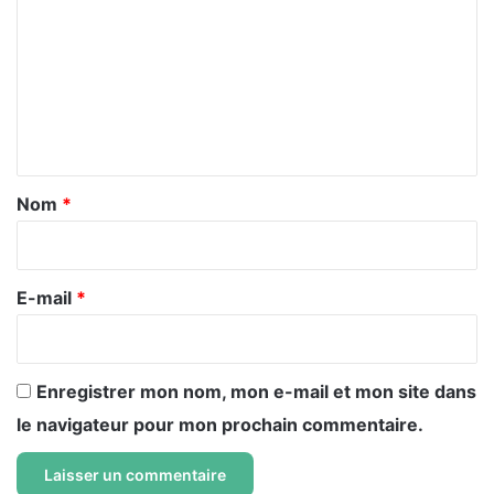
m
m
e
n
t
a
Nom
*
i
r
e
E-mail
*
*
Enregistrer mon nom, mon e-mail et mon site dans
le navigateur pour mon prochain commentaire.