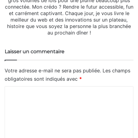
gros volumes de lois pour une plume beaucoup plus
connectée. Mon crédo ? Rendre le futur accessible, fun
et carrément captivant. Chaque jour, je vous livre le
meilleur du web et des innovations sur un plateau,
histoire que vous soyez la personne la plus branchée
au prochain dîner !
Laisser un commentaire
Votre adresse e-mail ne sera pas publiée.
Les champs
obligatoires sont indiqués avec
*
C
o
m
m
e
n