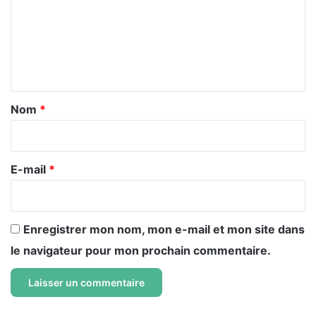
m
e
n
t
a
Nom
*
i
r
e
E-mail
*
*
Enregistrer mon nom, mon e-mail et mon site dans
le navigateur pour mon prochain commentaire.