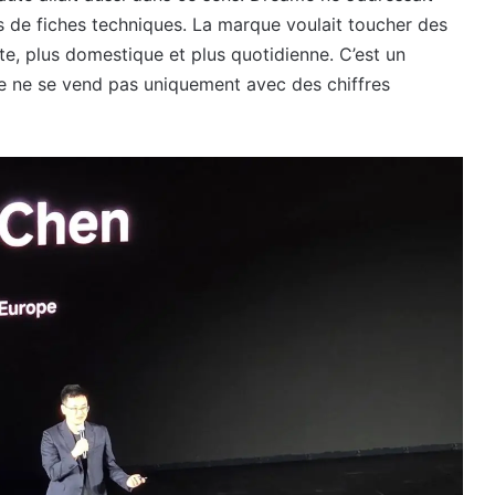
 de fiches techniques. La marque voulait toucher des
te, plus domestique et plus quotidienne. C’est un
e ne se vend pas uniquement avec des chiffres