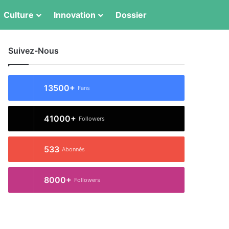
Switch skin
Rechercher
Culture
Innovation
Dossier
Suivez-Nous
13500+
Fans
41000+
Followers
533
Abonnés
8000+
Followers