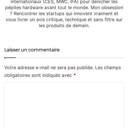
internationaux (CES, MWC, IFA) pour dénicher les
pépites hardware avant tout le monde. Mon obsession
? Rencontrer les startups qui innovent vraiment et
vous livrer un avis critique, technique et sans filtre sur
les produits de demain.
Website
X
Linkedin
Instagram
Laisser un commentaire
Votre adresse e-mail ne sera pas publiée.
Les champs
obligatoires sont indiqués avec
*
C
o
m
m
e