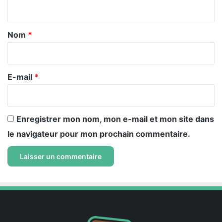
n
t
a
Nom
*
i
r
e
E-mail
*
*
Enregistrer mon nom, mon e-mail et mon site dans
le navigateur pour mon prochain commentaire.