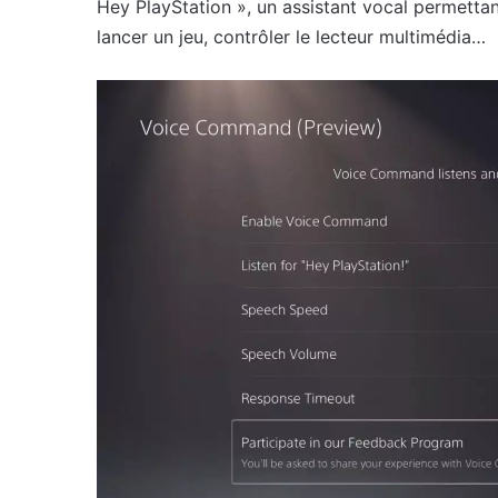
Hey PlayStation », un assistant vocal permettant
lancer un jeu, contrôler le lecteur multimédia…