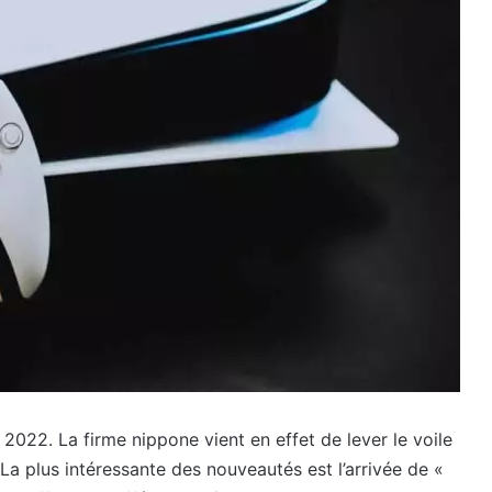
 2022. La firme nippone vient en effet de lever le voile
 La plus intéressante des nouveautés est l’arrivée de «