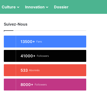
Switch skin
Rechercher
Culture
Innovation
Dossier
Suivez-Nous
13500+
Fans
41000+
Followers
533
Abonnés
8000+
Followers