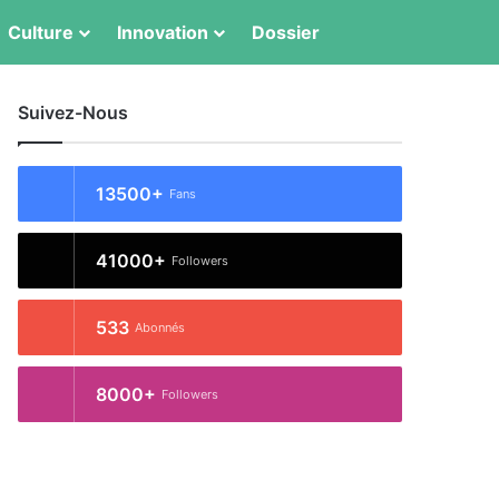
Switch skin
Rechercher
Culture
Innovation
Dossier
Suivez-Nous
13500+
Fans
41000+
Followers
533
Abonnés
8000+
Followers