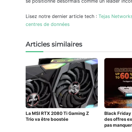
se positionne désormais comme un leader inco
Lisez notre dernier article tech :
Tejas Networks
centres de données
Articles similaires
La MSI RTX 2080 Ti Gaming Z
Black Frida
Trio va être boostée
des offres e
pas manque