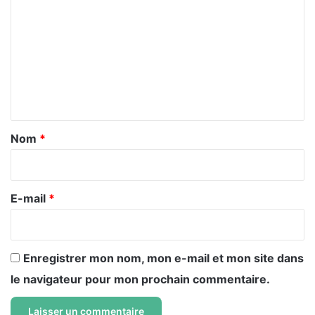
o
m
m
e
n
t
a
Nom
*
i
r
e
E-mail
*
*
Enregistrer mon nom, mon e-mail et mon site dans
le navigateur pour mon prochain commentaire.