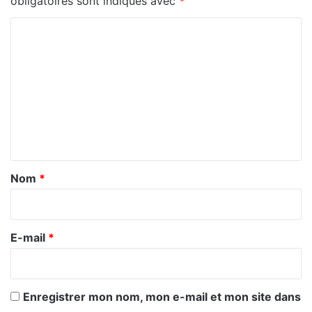
obligatoires sont indiqués avec
*
C
o
m
m
e
n
t
a
Nom
*
i
r
e
E-mail
*
*
Enregistrer mon nom, mon e-mail et mon site dans