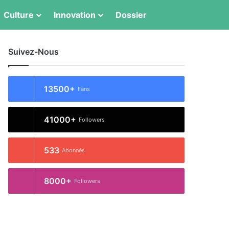
Culture
Innovation
Dossier
Switch skin
Rechercher
Suivez-Nous
13500+
Fans
41000+
Followers
533
Abonnés
8000+
Followers