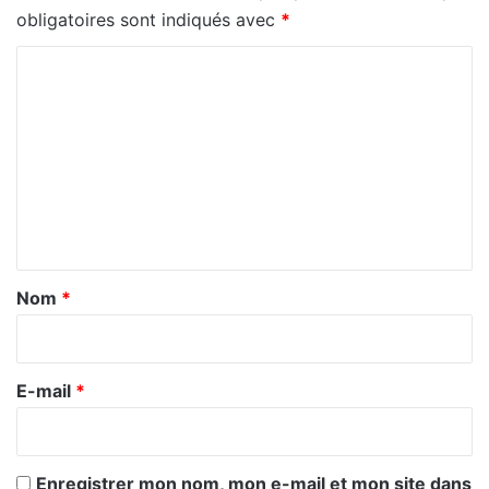
obligatoires sont indiqués avec
*
C
o
m
m
e
n
t
a
Nom
*
i
r
e
E-mail
*
*
Enregistrer mon nom, mon e-mail et mon site dans