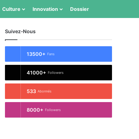
Switch skin
Rechercher
Culture
Innovation
Dossier
Suivez-Nous
13500+
Fans
41000+
Followers
533
Abonnés
8000+
Followers