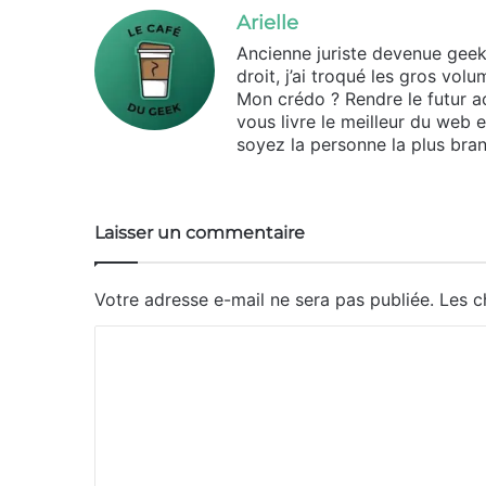
Arielle
Ancienne juriste devenue geek d
droit, j’ai troqué les gros vo
Mon crédo ? Rendre le futur ac
vous livre le meilleur du web 
soyez la personne la plus bran
Laisser un commentaire
Votre adresse e-mail ne sera pas publiée.
Les c
C
o
m
m
e