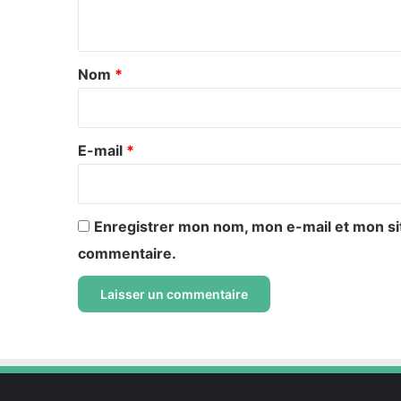
n
t
a
Nom
*
i
r
e
E-mail
*
*
Enregistrer mon nom, mon e-mail et mon si
commentaire.