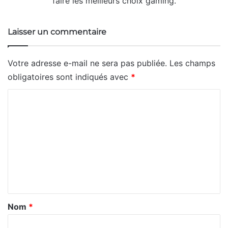
faire les meilleurs choix gaming.
Laisser un commentaire
Votre adresse e-mail ne sera pas publiée.
Les champs
obligatoires sont indiqués avec
*
C
o
m
m
e
n
t
a
Nom
*
i