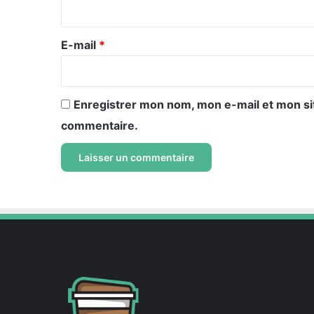
i
r
e
E-mail
*
*
Enregistrer mon nom, mon e-mail et mon si
commentaire.