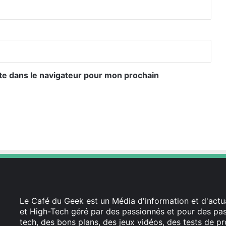
te dans le navigateur pour mon prochain
Le Café du Geek est un Média d'information et d'actua
et High-Tech géré par des passionnés et pour des pass
tech, des bons plans, des jeux vidéos, des tests de pr