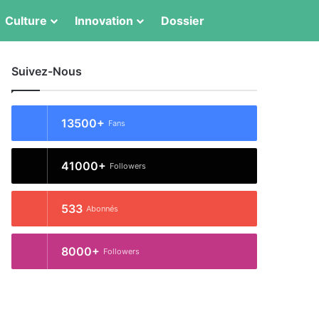
Switch skin
Rechercher
Culture
Innovation
Dossier
Suivez-Nous
13500+
Fans
41000+
Followers
533
Abonnés
8000+
Followers