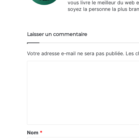
vous livre le meilleur du web 
soyez la personne la plus bran
Laisser un commentaire
Votre adresse e-mail ne sera pas publiée.
Les c
C
o
m
m
e
n
t
a
Nom
*