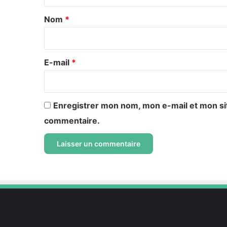
t
a
Nom
*
i
r
e
E-mail
*
*
Enregistrer mon nom, mon e-mail et mon si
commentaire.