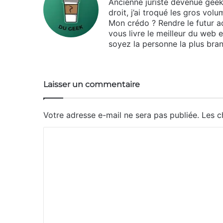
Ancienne juriste devenue geek d
droit, j’ai troqué les gros vo
Mon crédo ? Rendre le futur ac
vous livre le meilleur du web 
soyez la personne la plus bran
Laisser un commentaire
Votre adresse e-mail ne sera pas publiée.
Les c
C
o
m
m
e
n