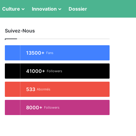
Switch skin
Rechercher
Culture
Innovation
Dossier
Suivez-Nous
13500+
Fans
41000+
Followers
533
Abonnés
8000+
Followers