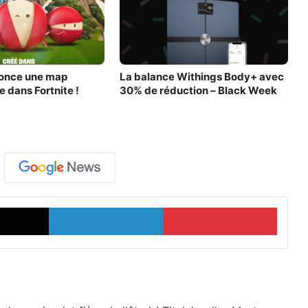
once une map
La balance Withings Body+ avec
e dans Fortnite !
30% de réduction – Black Week
X
Linkedin
Pinter