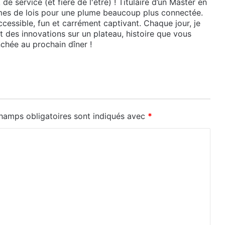
e service (et fière de l'être) ! Titulaire d’un Master en
lumes de lois pour une plume beaucoup plus connectée.
cessible, fun et carrément captivant. Chaque jour, je
et des innovations sur un plateau, histoire que vous
chée au prochain dîner !
hamps obligatoires sont indiqués avec
*