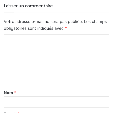
Laisser un commentaire
Votre adresse e-mail ne sera pas publiée.
Les champs
obligatoires sont indiqués avec
*
C
o
m
m
e
n
t
a
Nom
*
i
r