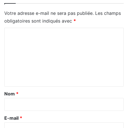
Votre adresse e-mail ne sera pas publiée.
Les champs
obligatoires sont indiqués avec
*
C
o
m
m
e
n
t
a
Nom
*
i
r
e
E-mail
*
*