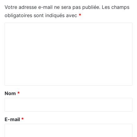
Votre adresse e-mail ne sera pas publiée.
Les champs
obligatoires sont indiqués avec
*
C
o
m
m
e
n
t
a
Nom
*
i
r
e
E-mail
*
*