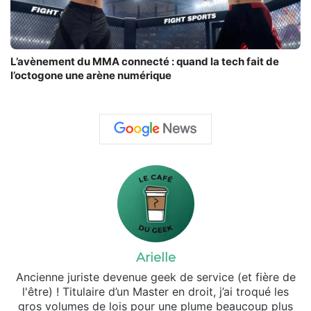
L’avènement d⁠u MMA connecté : quand la te​ch fait de‍
l’octogone u⁠ne arène nu​mér​ique
Arielle
Ancienne juriste devenue geek de service (et fière de
l'être) ! Titulaire d’un Master en droit, j’ai troqué les
gros volumes de lois pour une plume beaucoup plus