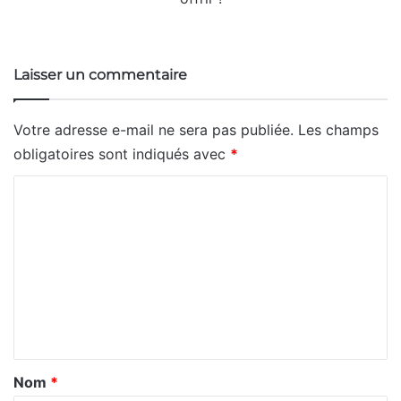
Website
Laisser un commentaire
Votre adresse e-mail ne sera pas publiée.
Les champs
obligatoires sont indiqués avec
*
C
o
m
m
e
n
t
a
Nom
*