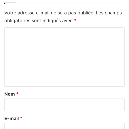
Votre adresse e-mail ne sera pas publiée.
Les champs
obligatoires sont indiqués avec
*
C
o
m
m
e
n
t
a
Nom
*
i
r
e
E-mail
*
*