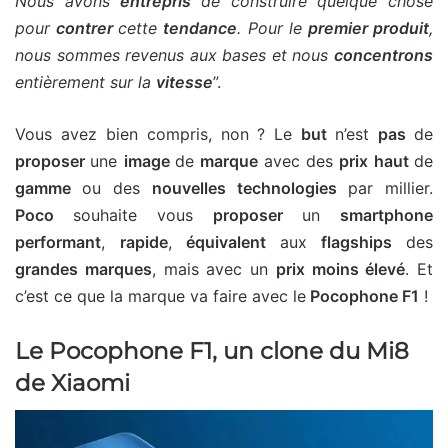
Nous avons
entrepris
de construire quelque chose
pour
contrer
cette
tendance
. Pour le
premier produit
,
nous sommes revenus aux bases et nous
concentrons
entièrement sur la
vitesse
”.
Vous avez bien compris, non ? Le
but
n’est
pas
de
proposer
une
image
de
marque
avec des
prix haut
de
gamme
ou des
nouvelles technologies
par millier.
Poco
souhaite vous
proposer
un
smartphone
performant
,
rapide
,
équivalent
aux
flagships
des
grandes marques
, mais avec un
prix moins élevé
. Et
c’est ce que la marque va faire avec le
Pocophone F1
!
Le Pocophone F1, un clone du Mi8
de Xiaomi