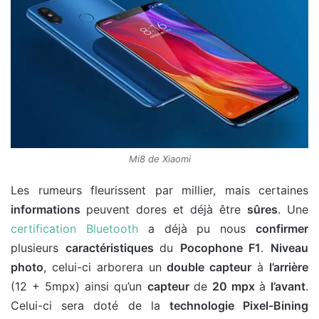
Mi8 de Xiaomi
Les rumeurs fleurissent par millier, mais certaines
informations
peuvent dores et déjà être
sûres
. Une
certification Bluetooth
a déjà pu nous
confirmer
plusieurs
caractéristiques
du
Pocophone F1
.
Niveau
photo
, celui-ci arborera un
double capteur
à
l’arrière
(12 + 5mpx) ainsi qu’un
capteur
de
20 mpx
à
l’avant
.
Celui-ci sera doté de la
technologie Pixel-Bining