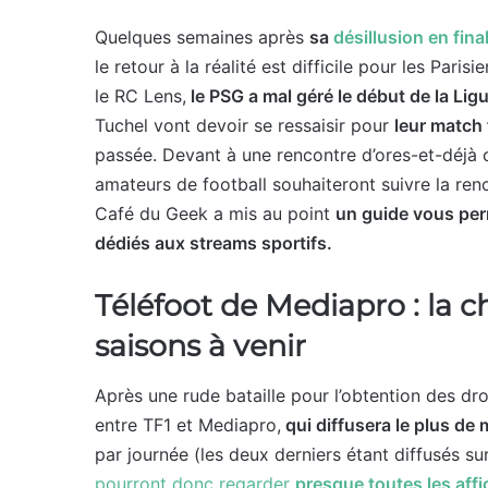
Quelques semaines après
sa
désillusion en fi
le retour à la réalité est difficile pour les Pari
le RC Lens,
le PSG a mal géré le début de la Ligu
Tuchel vont devoir se ressaisir pour
leur match 
passée. Devant à une rencontre d’ores-et-déjà c
amateurs de football souhaiteront suivre la ren
Café du Geek a mis au point
un guide vous perm
dédiés aux streams sportifs.
Téléfoot de Mediapro : la c
saisons à venir
Après une rude bataille pour l’obtention des dro
entre TF1 et Mediapro,
qui diffusera le plus de 
par journée (les deux derniers étant diffusés s
pourront donc regarder
presque toutes les affi