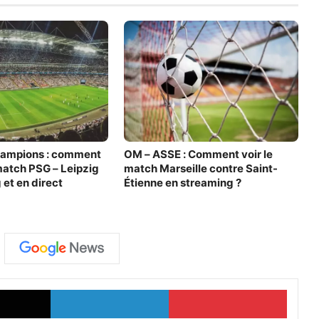
hampions : comment
OM – ASSE : Comment voir le
match PSG – Leipzig
match Marseille contre Saint-
 et en direct
Étienne en streaming ?
X
Linkedin
Pinter