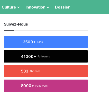
Switch skin
Rechercher
Culture
Innovation
Dossier
Suivez-Nous
13500+
Fans
41000+
Followers
533
Abonnés
8000+
Followers